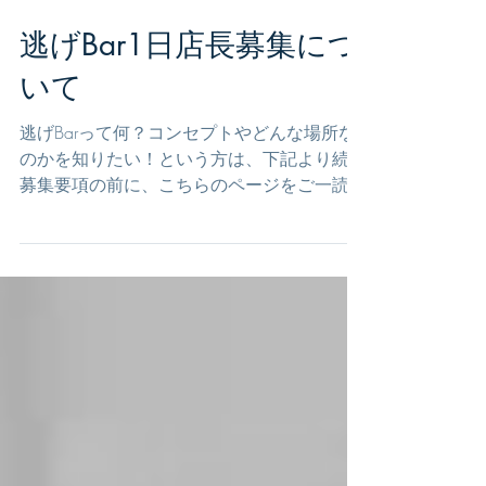
2022年4月23日
読了時間: 6分
逃げBar1日店長募集につ
いて
逃げBarって何？コンセプトやどんな場所な
のかを知りたい！という方は、下記より続く
募集要項の前に、こちらのページをご一読く
ださいませ🙇 -- 逃げBar White Outは日替わ
り店長制のBarです。逃げたいことがある方
が、そのテーマで場を開き、集い、逃げ場と
なります。...