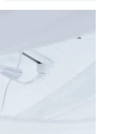
スです。ただ実はDJイベントや、ライブを行
うのに最適な場であることをまだ多く知られ
ていません。。。 逃げBar White...