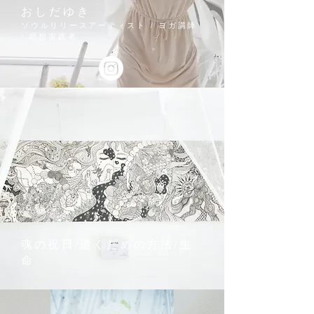
おしだゆき
ソウルリリースアーティスト / ヨガ講師
/ 瞑想実践者
魂の祝日/逝くための方法/生
命