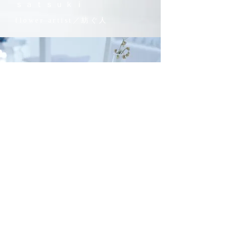
ｓａｔｓｕｋｉ
flower artist／紡ぐ人
ｉｎｏｒｉ ｏｒｉ ／ｒｉｎ
ｎｅ ｔｅｎｓｅｉ ／ｙａｏ
ｙｏｒｏｚｕ