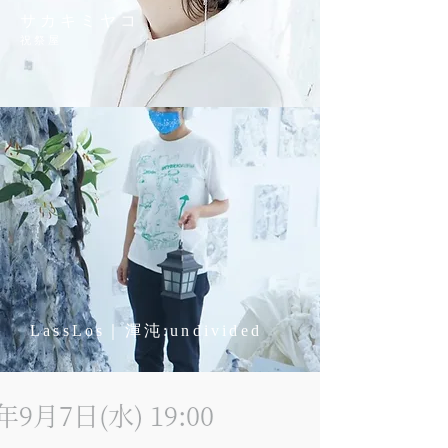
サカキミヤコ
祝祭屋
LassLos｜渾沌:undivided