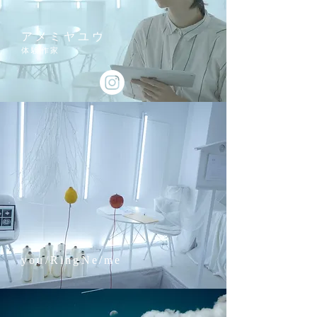
アメミヤユウ
体験作家
you/RingNe/me