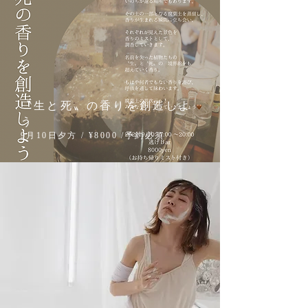
〝生と死〟の香りを創造しよ
う
9月10日夕方 / ¥8000 /予約必須