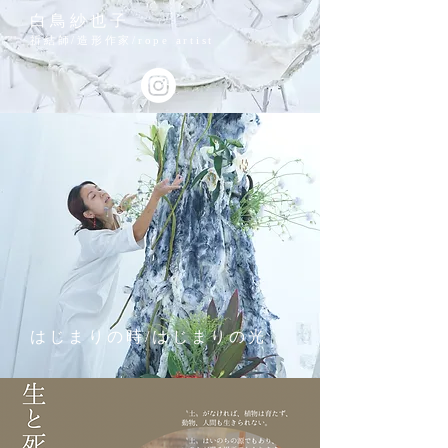
白鳥紗也子
祈結師/造形作家/rope artist
はじまりの時/はじまりの光