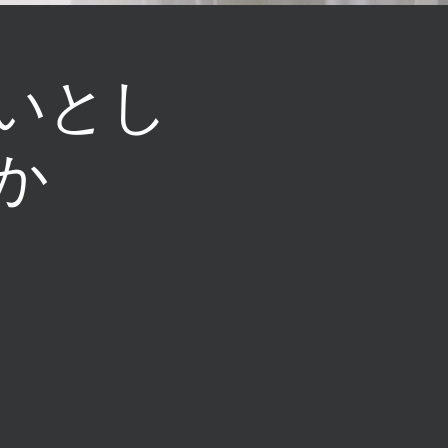
いとし
か